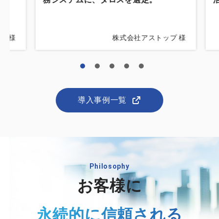
ザ 様
株式会社アストップ 様
導入事例一覧
Philosophy
お客様に
永続的に信頼される