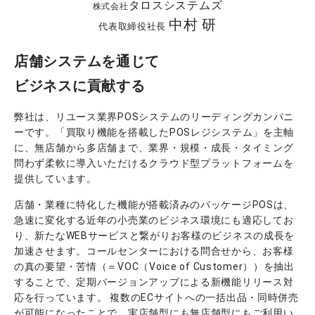
タロスシステムズ
株式会社
中村 研
代表取締役社長
店舗システムを通じて
ビジネスに貢献する
弊社は、リユース業界POSシステムのリーディングカンパニ
ーです。「買取り機能を搭載したPOSレジシステム」を主軸
に、無店舗から多店舗まで、業界・規模・成長・タイミング
問わず柔軟に導入いただけるクラウド型プラットフォームを
提供しています。
店舗・業種に特化した機能が搭載済みのパッケージPOSは、
急速に変化する近年の小売業のビジネス環境にも適応してお
り、新たなWEBサービスと繋がりお客様のビジネスの成長を
加速させます。コールセンターにおける問合せから、お客様
の真の要望・苦情（＝VOC（Voice of Customer））を抽出
することで、定期バージョンアップによる新機能リリース対
応を行っています。 複数のECサイトへの一括出品・同時併売
が可能になったことで、実店舗型にも無店舗型にもご利用い